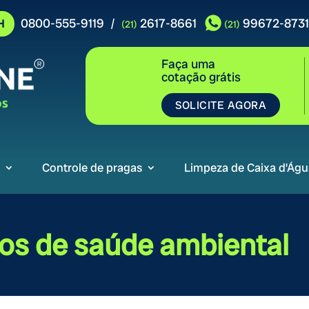
0800-555-9119
2617-8661
99672-8731
/
H
(21)
(21)
Faça uma
cotação grátis
SOLICITE AGORA
Controle de pragas
Limpeza de Caixa d’Águ
os de saúde ambiental