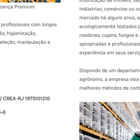
imunização de imóveis, sej
Licença Premium
indústrias, comércios ou 
mercado há alguns anos, a
 profissionais com longos
ecologicamente testados p
o, higienização,
roedores, cupins, fungos e
seleção, manipulação e
apropriadas e profissionai
experiência em seus servi
Dispondo de um departamen
agrônomo, a empresa visa d
melhores métodos de cont
 / CREA-RJ 1975101216
3-6