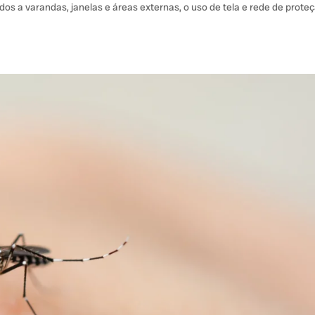
s a varandas, janelas e áreas externas, o uso de tela e rede de prote