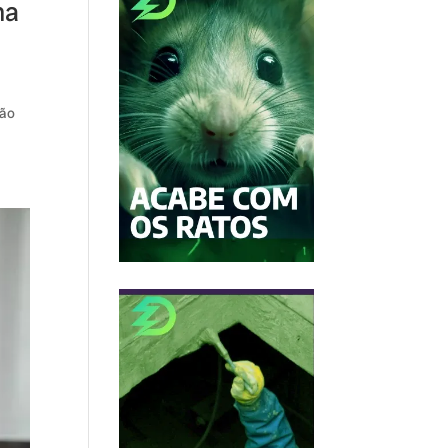
ma
ção