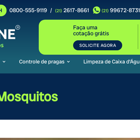
0800-555-9119
2617-8661
99672-8731
/
H
(21)
(21)
Faça uma
cotação grátis
SOLICITE AGORA
Controle de pragas
Limpeza de Caixa d’Águ
Mosquitos