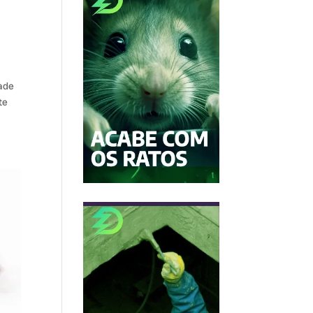
dade
te