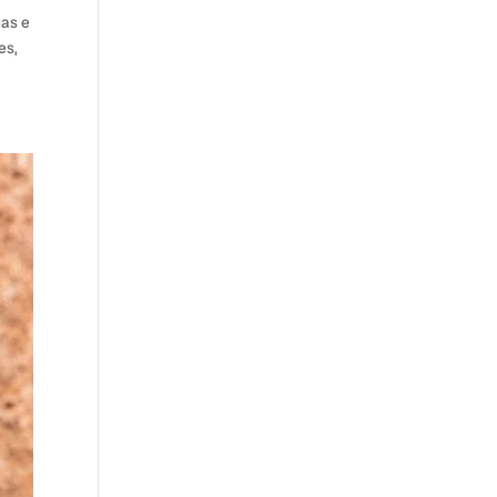
gas e
es,