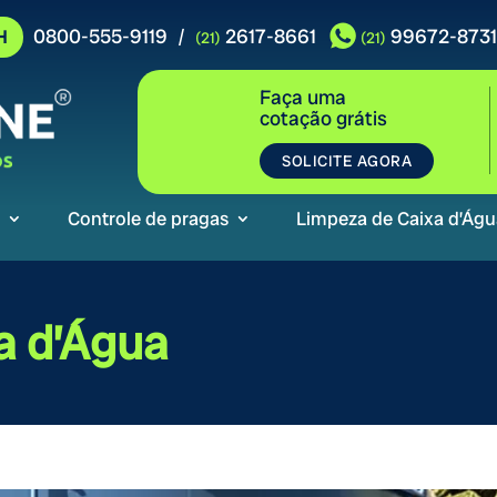
0800-555-9119
2617-8661
99672-8731
/
H
(21)
(21)
Faça uma
cotação grátis
SOLICITE AGORA
Controle de pragas
Limpeza de Caixa d’Águ
a d’Água